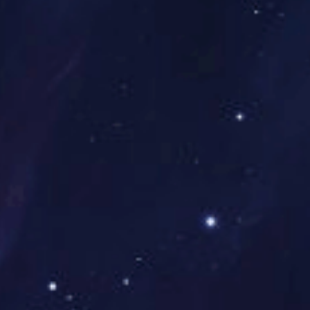
🏆 熊猫体育 · 快乐运动 智慧健身