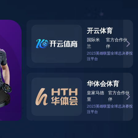
首页
资讯
足球
篮球
NBA
世界杯
球队
球员
分析
关于